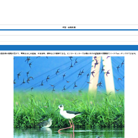
経営・金融支援
した生態系保全環境が広がり、野鳥をはじめ昆虫、水生生物、植物などが観察できる。ビジターセンターでは備え付けの望遠鏡や双眼鏡でバードウォッチングができます。