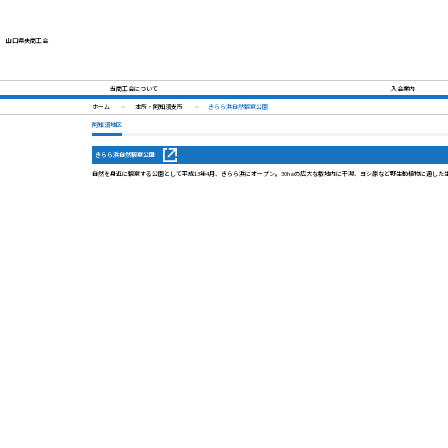
山口県央商工会
当商工会について
入会案内
ホーム
本所・阿知須支所
きらら浜自然観察公園
阿知須地区
きらら浜自然観察公園
自然を身近に観察する公園として平成13年4月、きらら浜にオープン。30haの広大な敷地内に干潟、ヨシ原など野生動植物に適